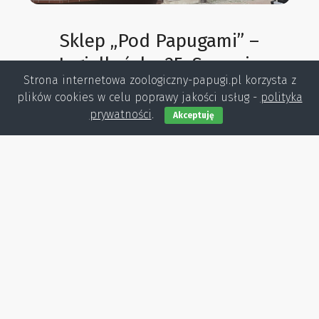
Sklep „Pod Papugami” –
Jagiellońska 25, Szczecin
Strona internetowa zoologiczny-papugi.pl korzysta z
plików cookies w celu poprawy jakości usług -
polityka
Jagiellońska 25, Szczecin
prywatności
.
Akceptuję
Zobacz więcej →