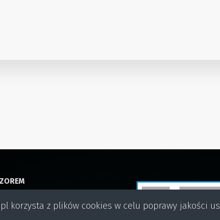
DZOREM
pl korzysta z plików cookies w celu poprawy jakości u
ektorat Weterynarii