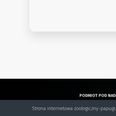
PODMIOT POD NA
Strona internetowa zoologiczny-papugi.
Wojewódzki Insp
w Szczecinie