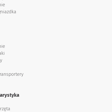
nie
gniazdka
nie
aki
y
ransportery
rarystyka
rzęta