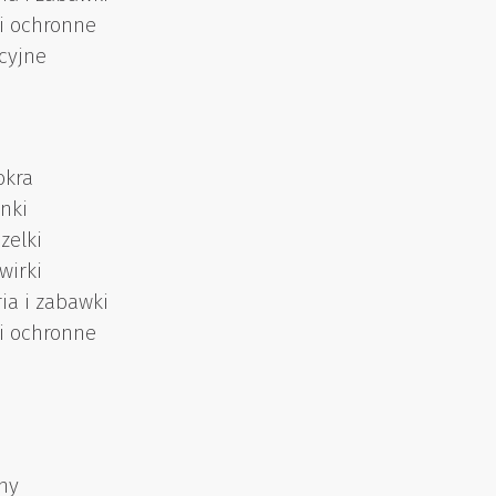
ki ochronne
cyjne
okra
nki
zelki
wirki
ia i zabawki
ki ochronne
ny