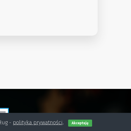
sług -
polityka prywatności
.
Akceptuję