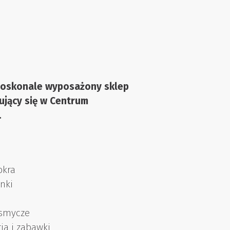
doskonale wyposażony sklep
ujący się w Centrum
.
okra
nki
 smycze
ia i zabawki