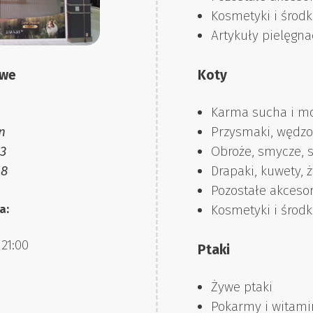
Kosmetyki i środ
Artykuły pielęgna
owe
Koty
Karma sucha i m
n
Przysmaki, wędzo
83
Obroże, smycze, s
18
Drapaki, kuwety, ż
Pozostałe akcesor
Kosmetyki i środ
a:
21:00
Ptaki
Żywe ptaki
Pokarmy i witami