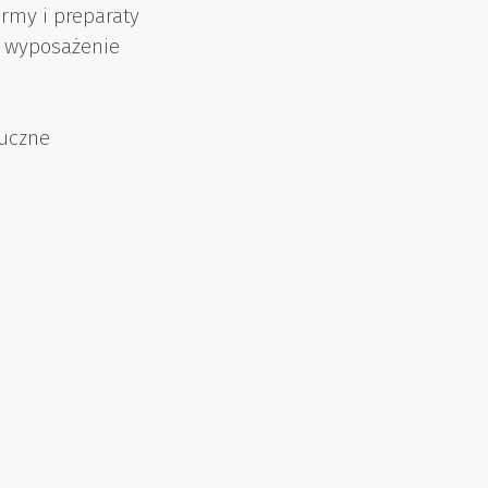
my i preparaty
 i wyposażenie
tuczne