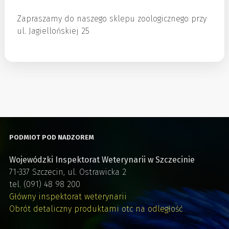
Zapraszamy do naszego sklepu zoologicznego przy
ul. Jagiellońskiej 25
PODMIOT POD NADZOREM
Wojewódzki Inspektorat Weterynarii w Szczecinie
71-337 Szczecin, ul. Ostrawicka 2
tel. (091) 48 98 200
Główny inspektorat weterynarii
Obrót detaliczny produktami otc na odległość