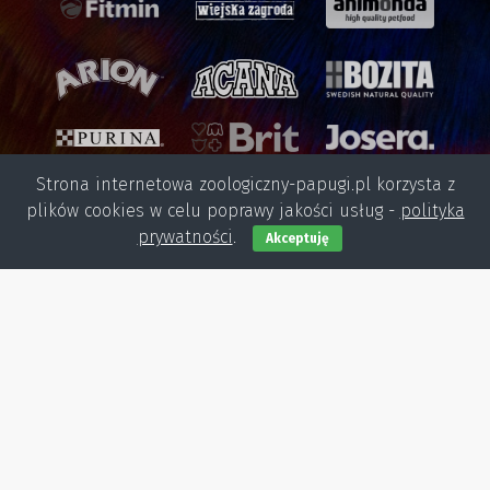
Strona internetowa zoologiczny-papugi.pl korzysta z
plików cookies w celu poprawy jakości usług -
polityka
prywatności
.
Akceptuję