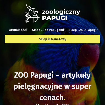
Aktualności
Sklep „Pod Papugami”
Sklep „ZOO Papugi”
Sklep internetowy
ZOO Papugi – artykuły
pielęgnacyjne w super
cenach