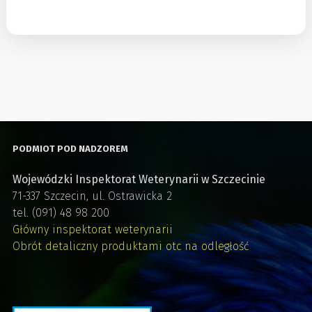
PODMIOT POD NADZOREM
Wojewódzki Inspektorat Weterynarii w Szczecinie
71-337 Szczecin, ul. Ostrawicka 2
tel. (091) 48 98 200
Główny inspektorat weterynarii
Obrót detaliczny produktami otc na odległość