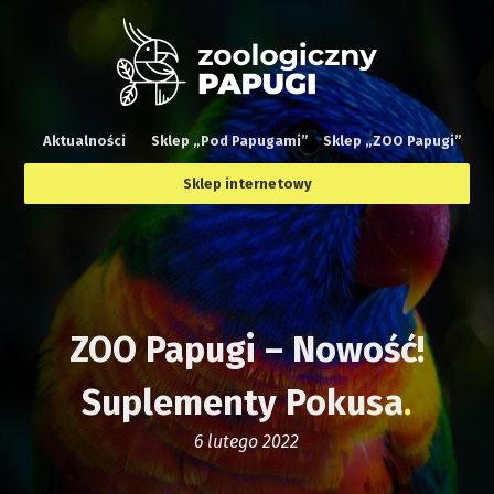
Aktualności
Sklep „Pod Papugami”
Sklep „ZOO Papugi”
Sklep internetowy
ZOO Papugi – Nowość!
Suplementy Pokusa
6 lutego 2022