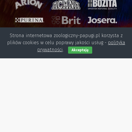
Strona internetowa zoologiczny-papugi.pl korzysta z
plików cookies w celu poprawy jakości usług -
polityka
prywatności
.
Akceptuję