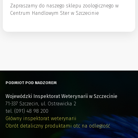
Zapraszamy do naszego sklepu zoologicznego w
Centrum Handlowym Ster w Szczecinie
PODMIOT POD NADZOREM
Wojewódzki Inspektorat Weterynarii w Szczecinie
71-337 Szczecin, ul. Ostrawicka 2
tel. (091) 48 98 200
Główny inspektorat weterynarii
Obrót detaliczny produktami otc na odległość