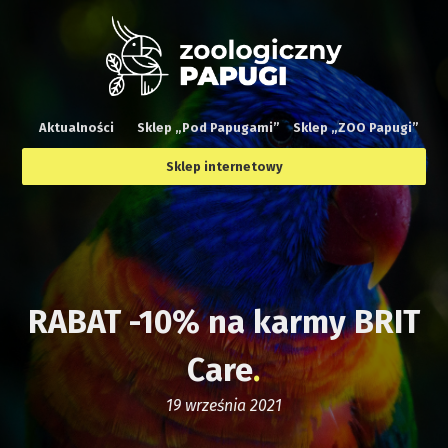
Aktualności
Sklep „Pod Papugami”
Sklep „ZOO Papugi”
Sklep internetowy
RABAT -10% na karmy BRIT
Care
19 września 2021