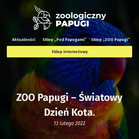
Aktualności
Sklep „Pod Papugami”
Sklep „ZOO Papugi”
Sklep internetowy
ZOO Papugi – Światowy
Dzień Kota
13 lutego 2022