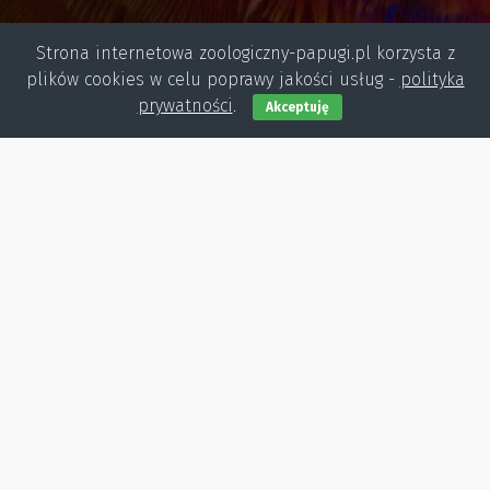
Strona internetowa zoologiczny-papugi.pl korzysta z
plików cookies w celu poprawy jakości usług -
polityka
prywatności
.
Akceptuję