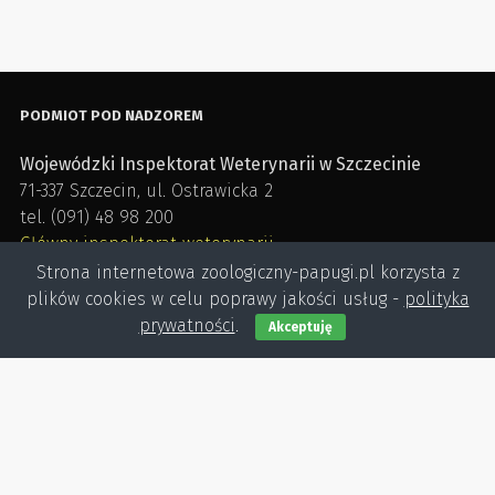
PODMIOT POD NADZOREM
Wojewódzki Inspektorat Weterynarii w Szczecinie
71-337 Szczecin, ul. Ostrawicka 2
tel. (091) 48 98 200
Główny inspektorat weterynarii
Obrót detaliczny produktami otc na odległość
Strona internetowa zoologiczny-papugi.pl korzysta z
plików cookies w celu poprawy jakości usług -
polityka
prywatności
.
Akceptuję